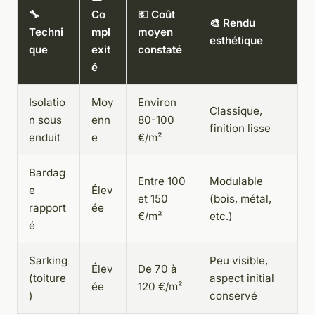
🔧
Co
💶 Coût
🎨 Rendu
Techni
mpl
moyen
esthétique
que
exit
constaté
é
Isolatio
Moy
Environ
Classique,
n sous
enn
80-100
finition lisse
enduit
e
€/m²
Bardag
Entre 100
Modulable
e
Élev
et 150
(bois, métal,
rapport
ée
€/m²
etc.)
é
Sarking
Peu visible,
Élev
De 70 à
(toiture
aspect initial
ée
120 €/m²
)
conservé