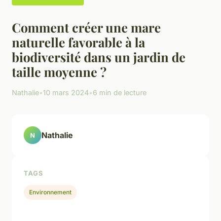
Comment créer une mare
naturelle favorable à la
biodiversité dans un jardin de
taille moyenne ?
Nathalie
•
10 mars 2024
•
6 min de lecture
Nathalie
N
TAGS
Environnement