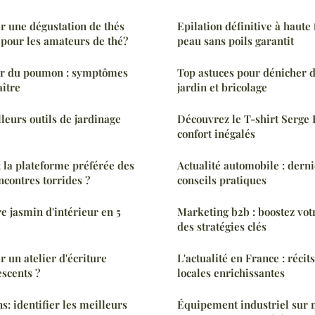
 une dégustation de thés
Epilation définitive à haute
pour les amateurs de thé?
peau sans poils garantit
er du poumon : symptômes
Top astuces pour dénicher 
ître
jardin et bricolage
leurs outils de jardinage
Découvrez le T-shirt Serge B
confort inégalés
t la plateforme préférée des
Actualité automobile : dern
ncontres torrides ?
conseils pratiques
re jasmin d'intérieur en 5
Marketing b2b : boostez vot
des stratégies clés
un atelier d'écriture
L'actualité en France : récit
escents ?
locales enrichissantes
s: identifier les meilleurs
Équipement industriel sur 