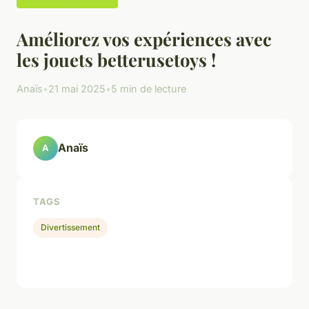
Améliorez vos expériences avec
les jouets betterusetoys !
Anaïs
•
21 mai 2025
•
5 min de lecture
Anaïs
A
TAGS
Divertissement