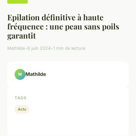
Epilation définitive à haute
fréquence : une peau sans poils
garantit
Mathilde
•
6 juin 2024
•
1 min de lecture
Mathilde
M
TAGS
Actu