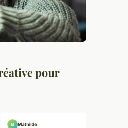
réative pour
Mathilde
M